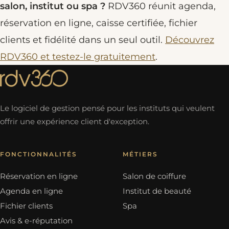
salon, institut ou spa ?
RDV360 réunit agenda,
réservation en ligne, caisse certifiée, fichier
clients et fidélité dans un seul outil.
Découvrez
RDV360 et testez-le gratuitement
.
Le logiciel de gestion pensé pour les instituts qui veulent
offrir une expérience client d'exception.
FONCTIONNALITÉS
MÉTIERS
Réservation en ligne
Salon de coiffure
Agenda en ligne
Institut de beauté
Fichier clients
Spa
Avis & e-réputation